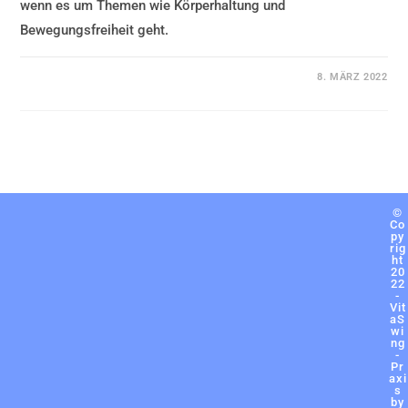
wenn es um Themen wie Körperhaltung und
Bewegungsfreiheit geht.
KOMMENTARE DEAKTIVIERT
8. MÄRZ 2022
©
Co
py
rig
ht
20
22
-
Vit
aS
wi
ng
-
Pr
axi
s
by