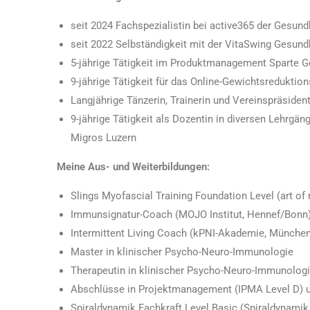
seit 2024 Fachspezialistin bei active365 der Gesun
seit 2022 Selbständigkeit mit der VitaSwing Gesund
5-jährige Tätigkeit im Produktmanagement Sparte G
9-jährige Tätigkeit für das Online-Gewichtsredukt
Langjährige Tänzerin, Trainerin und Vereinspräsiden
9-jährige Tätigkeit als Dozentin in diversen Lehrgä
Migros Luzern
Meine Aus- und Weiterbildungen:
Slings Myofascial Training Foundation Level (art of
Immunsignatur-Coach (MOJO Institut, Hennef/Bonn
Intermittent Living Coach (kPNI-Akademie, München
Master in klinischer Psycho-Neuro-Immunologie
Therapeutin in klinischer Psycho-Neuro-Immunolog
Abschlüsse in Projektmanagement (IPMA Level D) 
Spiraldynamik Fachkraft Level Basic (Spiraldynamik