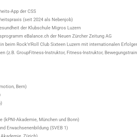
dheits-App der CSS
heitspraxis (seit 2024 als Nebenjob)
esundheit der Klubschule Migros Luzern
ionsprogramm eBalance.ch der Neuen Zürcher Zeitung AG
tin beim Rock’n’Roll Club Sixteen Luzern mit internationalen Erfolg
ngen (z.B. GroupFitness-Instruktor, Fitness-Instruktor, Bewegungstr
 motion, Bern)
)
)
ie (kPNI-Akademie, München und Bonn)
und Erwachsenenbildung (SVEB 1)
 Akademie, Zürich)