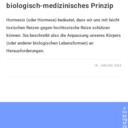
biologisch-medizinisches Prinzip
Hormesis (oder Hormese) bedeutet, dass wir uns mit leicht
toxischen Reizen gegen hochtoxische Reize schützen
können. Sie beschreibt also die Anpassung unseres Körpers
(oder anderer biologischen Lebensformen) an
Herausforderungen.
KOMMENTARE DEAKTIVIERT
18. JANUAR 2022
©
Co
py
rig
ht
20